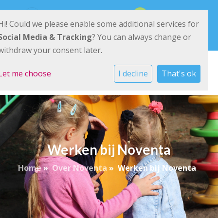
Ried 11 9285 KK Buitenpost
0511-542540
Hi! Could we please enable some additional services for
E-mailadres
Social Media & Tracking
? You can always change or
withdraw your consent later.
Let me choose
I decline
That's ok
Werken bij Noventa
Home
»
Over Noventa
»
Werken bij Noventa