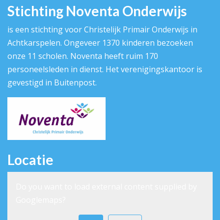
Stichting Noventa Onderwijs
is een stichting voor Christelijk Primair Onderwijs in
Achtkarspelen. Ongeveer 1370 kinderen bezoeken
onze 11 scholen. Noventa heeft ruim 170
personeelsleden in dienst. Het verenigingskantoor is
gevestigd in Buitenpost.
Locatie
Do you want to load external content supplied by
Googlemaps
?