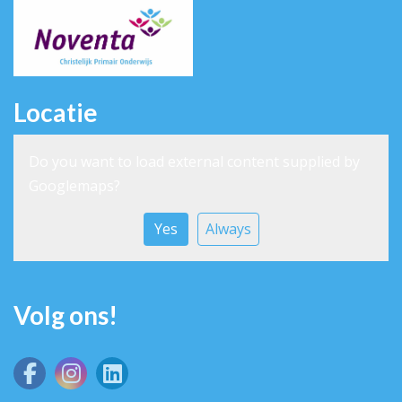
Locatie
Do you want to load external content supplied by
Googlemaps
?
Yes
Always
Volg ons!