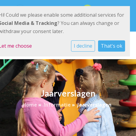
Ried 11 9285 KK Buitenpost
0511-542540
Hi! Could we please enable some additional services for
E-mailadres
Social Media & Tracking
? You can always change or
withdraw your consent later.
Let me choose
I decline
That's ok
Jaarverslagen
Home
»
Informatie
»
Jaarverslagen