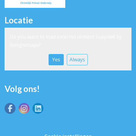
Locatie
Do you want to load external content supplied by
Googlemaps
?
Yes
Always
Volg ons!