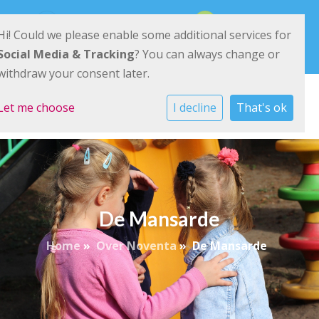
Ried 11 9285 KK Buitenpost
0511-542540
Hi! Could we please enable some additional services for
E-mailadres
Social Media & Tracking
? You can always change or
withdraw your consent later.
Let me choose
I decline
That's ok
De Mansarde
Home
»
Over Noventa
»
De Mansarde