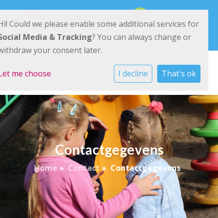
Ried 11 9285 KK Buitenpost
0511-542540
Hi! Could we please enable some additional services for
E-mailadres
Social Media & Tracking
? You can always change or
withdraw your consent later.
Let me choose
I decline
That's ok
Contactgegevens
Home
»
Contact
»
Contactgegevens