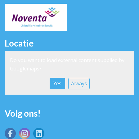
Locatie
Do you want to load external content supplied by
Googlemaps
?
Yes
Always
Volg ons!